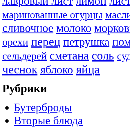
лавровый лист
лимон
лист
маринованные огурцы
масл
молоко
сливочное
морков
перец
по
петрушка
орехи
соль
сметана
сельдерей
су
яйца
чеснок
яблоко
Рубрики
Бутерброды
Вторые блюда