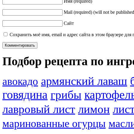
Имя
(required)
Mail
(required)
(will not be published
Сайт
Сохранить моё имя, email и адрес сайта в этом браузере д
Подбор рецепта по инг
армянский лаваш
авокадо
говядина
картофел
грибы
лавровый лист
лимон
лист
маринованные огурцы
масл