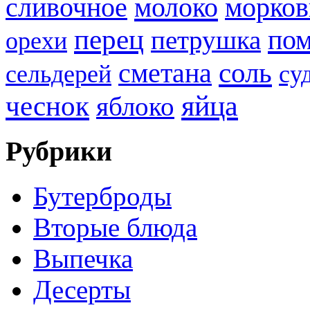
молоко
сливочное
морков
перец
по
петрушка
орехи
соль
сметана
сельдерей
су
яйца
чеснок
яблоко
Рубрики
Бутерброды
Вторые блюда
Выпечка
Десерты